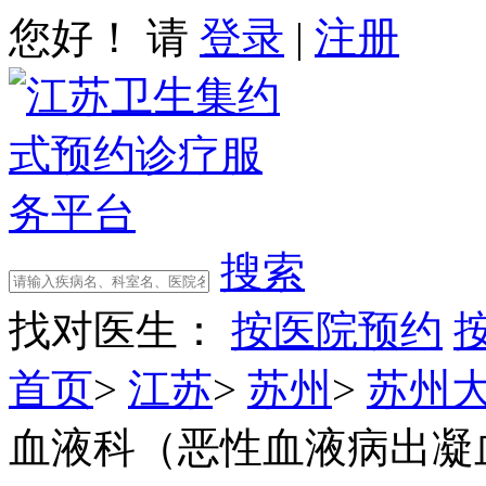
您好！ 请
登录
|
注册
搜索
找对医生：
按医院预约
首页
>
江苏
>
苏州
>
苏州
血液科（恶性血液病出凝