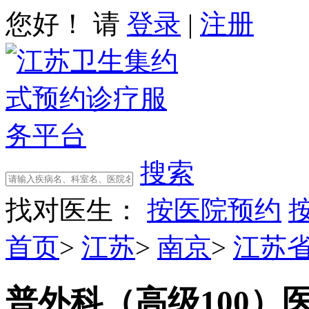
您好！ 请
登录
|
注册
搜索
找对医生：
按医院预约
首页
>
江苏
>
南京
>
江苏
普外科（高级100）