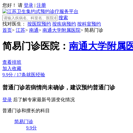
您好！ 请
登录
|
注册
搜索
找对医生：
按医院预约
按疾病预约
按科室预约
首页
>
江苏
>
南通
>
南通大学附属医院
>
简易门诊
简易门诊
医院：
南通大学附属
查看排班
加入收藏
9.9分
/
17条就医经验
普通门诊
若病情尚未确诊，建议预约普通门诊
登录
后了解专家最新号源变化情况
普通门诊和擅长的科目
简易门诊
9.9分