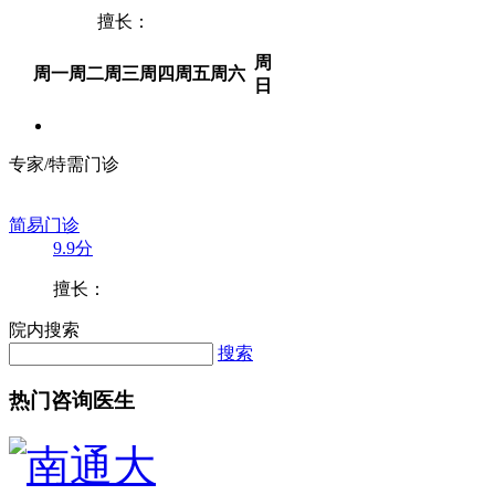
擅长：
周
周一
周二
周三
周四
周五
周六
日
专家/特需门诊
简易门诊
9.9分
擅长：
院内搜索
搜索
热门咨询医生