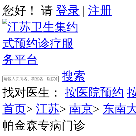
您好！ 请
登录
|
注册
搜索
找对医生：
按医院预约
首页
>
江苏
>
南京
>
东南
帕金森专病门诊