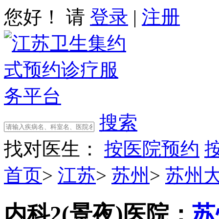
您好！ 请
登录
|
注册
搜索
找对医生：
按医院预约
首页
>
江苏
>
苏州
>
苏州
内科2(景夜)
医院：
苏