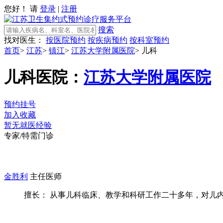
您好！ 请
登录
|
注册
搜索
找对医生：
按医院预约
按疾病预约
按科室预约
首页
>
江苏
>
镇江
>
江苏大学附属医院
>
儿科
儿科
医院：
江苏大学附属医院
预约挂号
加入收藏
暂无就医经验
专家/特需门诊
金胜利
主任医师
擅长： 从事儿科临床、教学和科研工作二十多年，对儿内科