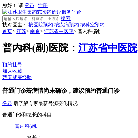
您好！ 请
登录
|
注册
搜索
找对医生：
按医院预约
按疾病预约
按科室预约
首页
>
江苏
>
南京
>
江苏省中医院
>
普内科(副)
普内科(副)
医院：
江苏省中医院
预约挂号
加入收藏
暂无就医经验
普通门诊
若病情尚未确诊，建议预约普通门诊
登录
后了解专家最新号源变化情况
普通门诊和擅长的科目
普内科(副...
擅长：