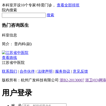
擅长： 脾胃肝胆病、内科杂病的中医药诊治
本科室开设
10
个专家/特需门诊，
查看全部排班
院内搜索
搜索
热门咨询医生
科室信息
简介：
普内科(副)
查看路线
江苏省中医院
联系我们
|
合作伙伴
|
法律声明
|
服务协议
|
意见反馈
版权所有：杭州广发科技有限公司
浙B2-20130007
浙卫(03)网审[
用户登录