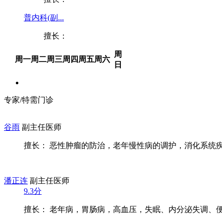
普内科(副...
擅长：
周
周一
周二
周三
周四
周五
周六
日
专家/特需门诊
谷雨
副主任医师
擅长： 恶性肿瘤的防治，老年慢性病的调护，消化系统疾病
潘正连
副主任医师
9.3分
擅长： 老年病，胃肠病，高血压，失眠、内分泌失调、便秘