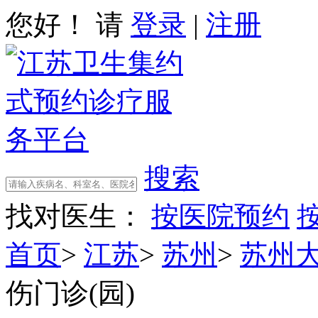
您好！ 请
登录
|
注册
搜索
找对医生：
按医院预约
首页
>
江苏
>
苏州
>
苏州
伤门诊(园)