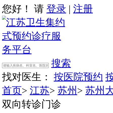
您好！ 请
登录
|
注册
搜索
找对医生：
按医院预约
首页
>
江苏
>
苏州
>
苏州
双向转诊门诊