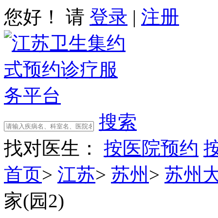
您好！ 请
登录
|
注册
搜索
找对医生：
按医院预约
首页
>
江苏
>
苏州
>
苏州
家(园2)