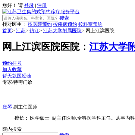
您好！ 请
登录
|
注册
搜索
找对医生：
按医院预约
按疾病预约
按科室预约
首页
>
江苏
>
镇江
>
江苏大学附属医院
>
网上江滨医院
网上江滨医院
医院：
江苏大学
预约挂号
加入收藏
暂无就医经验
专家/特需门诊
庄琴
副主任医师
擅长： 医学硕士, 副主任医师,全科医学科主任。从事内科及
院内搜索