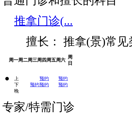
普通门诊和擅长的科目
推拿门诊(...
擅长： 推拿(景)常
周
周一
周二
周三
周四
周五
周六
日
上
预约
预约
下
预约
预约
预约
晚
专家/特需门诊