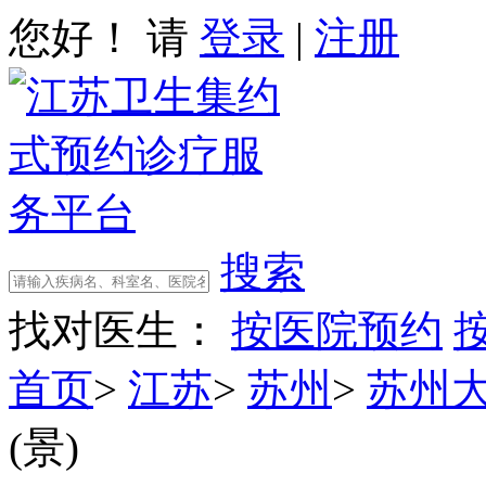
您好！ 请
登录
|
注册
搜索
找对医生：
按医院预约
首页
>
江苏
>
苏州
>
苏州
(景)