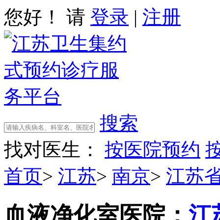
您好！ 请
登录
|
注册
搜索
找对医生：
按医院预约
首页
>
江苏
>
南京
>
江苏
血液净化室
医院：
江