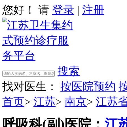
您好！ 请
登录
|
注册
搜索
找对医生：
按医院预约
首页
>
江苏
>
南京
>
江苏
呼吸科(副)
医院：
江