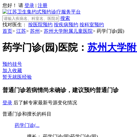
您好！ 请
登录
|
注册
搜索
找对医生：
按医院预约
按疾病预约
按科室预约
首页
>
江苏
>
苏州
>
苏州大学附属儿童医院
>
药学门诊(园)
药学门诊(园)
医院：
苏州大学附
预约挂号
加入收藏
暂无就医经验
普通门诊
若病情尚未确诊，建议预约普通门诊
登录
后了解专家最新号源变化情况
普通门诊和擅长的科目
药学门诊(...
擅长： 药学门诊(园)药学门诊(园)