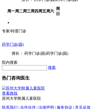
周
周一
周二
周三
周四
周五
周六
日
专家/特需门诊
药学门诊(园)
擅长： 药学门诊(园)药学门诊(园)
院内搜索
搜索
热门咨询医生
查看路线
苏州大学附属儿童医院
联系我们
|
合作伙伴
|
法律声明
|
服务协议
|
意见反馈