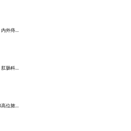
外痔...
肠科...
位脓...