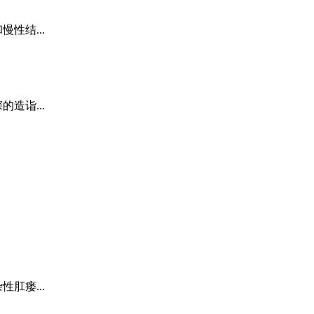
性结...
造诣...
肛瘘...