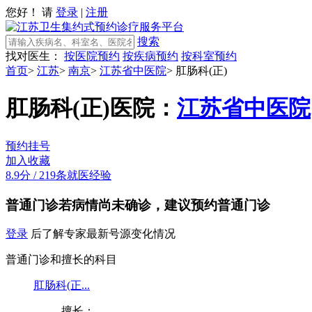
您好！ 请
登录
|
注册
搜索
找对医生：
按医院预约
按疾病预约
按科室预约
首页
>
江苏
>
南京
>
江苏省中医院
>
肛肠科(正)
肛肠科(正)
医院：
江苏省中医院
预约挂号
加入收藏
8.9分
/
219条就医经验
普通门诊
若病情尚未确诊，建议预约普通门诊
登录
后了解专家最新号源变化情况
普通门诊和擅长的科目
肛肠科(正...
擅长：