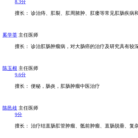
8.3分
擅长： 诊治痔、肛裂、肛周脓肿、肛瘘等常见肛肠疾病和慢
奚学荃
主任医师
擅长： 诊治肛肠肿瘤病，对大肠癌的治疗及研究具有较深的
陈玉根
主任医师
9.6分
擅长： 便秘，肠炎，肛肠肿瘤中医治疗
陈邑歧
主任医师
9分
擅长： 治疗结直肠肛管肿瘤、骶前肿瘤、直肠脱垂、复杂性