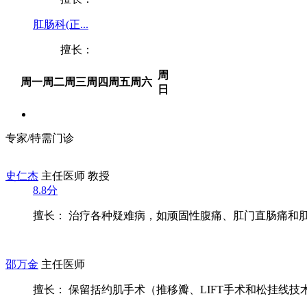
肛肠科(正...
擅长：
周
周一
周二
周三
周四
周五
周六
日
专家/特需门诊
史仁杰
主任医师 教授
8.8分
擅长： 治疗各种疑难病，如顽固性腹痛、肛门直肠痛和肛门
邵万金
主任医师
擅长： 保留括约肌手术（推移瓣、LIFT手术和松挂线技术）