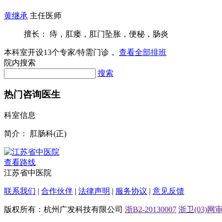
黄继承
主任医师
擅长： 痔，肛瘘，肛门坠胀，便秘，肠炎
本科室开设
13
个专家/特需门诊，
查看全部排班
院内搜索
搜索
热门咨询医生
科室信息
简介：
肛肠科(正)
查看路线
江苏省中医院
联系我们
|
合作伙伴
|
法律声明
|
服务协议
|
意见反馈
版权所有：杭州广发科技有限公司
浙B2-20130007
浙卫(03)网审[