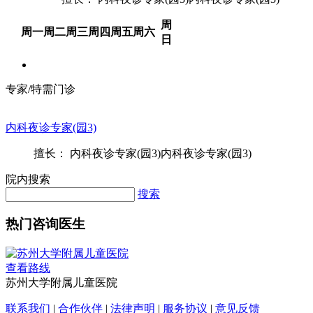
周
周一
周二
周三
周四
周五
周六
日
专家/特需门诊
内科夜诊专家(园3)
擅长： 内科夜诊专家(园3)内科夜诊专家(园3)
院内搜索
搜索
热门咨询医生
查看路线
苏州大学附属儿童医院
联系我们
|
合作伙伴
|
法律声明
|
服务协议
|
意见反馈