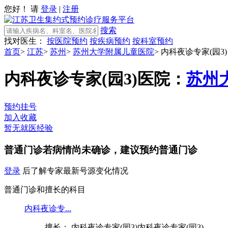
您好！ 请
登录
|
注册
搜索
找对医生：
按医院预约
按疾病预约
按科室预约
首页
>
江苏
>
苏州
>
苏州大学附属儿童医院
>
内科夜诊专家(园3)
内科夜诊专家(园3)
医院：
苏州
预约挂号
加入收藏
暂无就医经验
普通门诊
若病情尚未确诊，建议预约普通门诊
登录
后了解专家最新号源变化情况
普通门诊和擅长的科目
内科夜诊专...
擅长： 内科夜诊专家(园3)内科夜诊专家(园3)