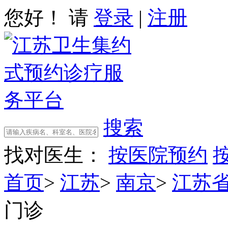
您好！ 请
登录
|
注册
搜索
找对医生：
按医院预约
首页
>
江苏
>
南京
>
江苏
门诊