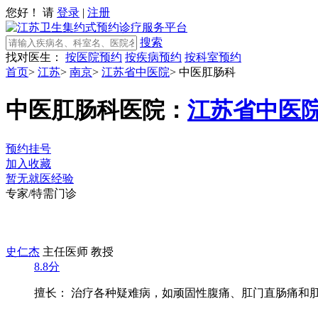
您好！ 请
登录
|
注册
搜索
找对医生：
按医院预约
按疾病预约
按科室预约
首页
>
江苏
>
南京
>
江苏省中医院
>
中医肛肠科
中医肛肠科
医院：
江苏省中医
预约挂号
加入收藏
暂无就医经验
专家/特需门诊
史仁杰
主任医师 教授
8.8分
擅长： 治疗各种疑难病，如顽固性腹痛、肛门直肠痛和肛门