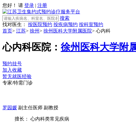
您好！ 请
登录
|
注册
搜索
找对医生：
按医院预约
按疾病预约
按科室预约
首页
>
江苏
>
徐州
>
徐州医科大学附属医院
>
心内科
心内科
医院：
徐州医科大学附
预约挂号
加入收藏
暂无就医经验
专家/特需门诊
罗园媛
副主任医师 副教授
擅长： 心内科类常见疾病