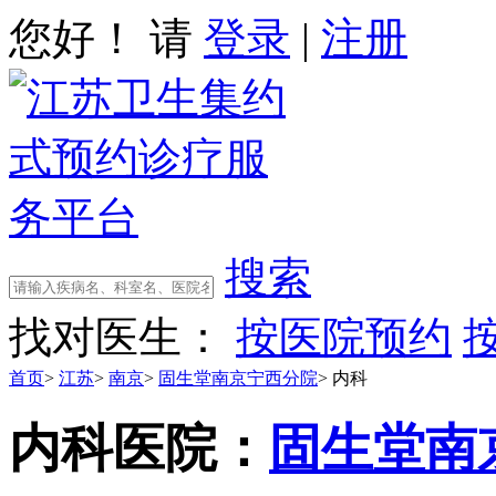
您好！ 请
登录
|
注册
搜索
找对医生：
按医院预约
首页
>
江苏
>
南京
>
固生堂南京宁西分院
>
内科
内科
医院：
固生堂南