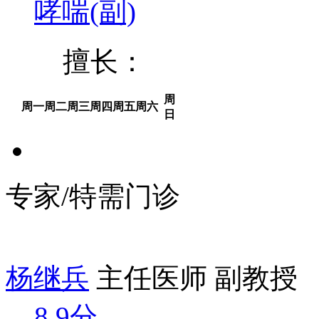
哮喘(副)
擅长：
周
周一
周二
周三
周四
周五
周六
日
专家/特需门诊
杨继兵
主任医师 副教授
8.9分