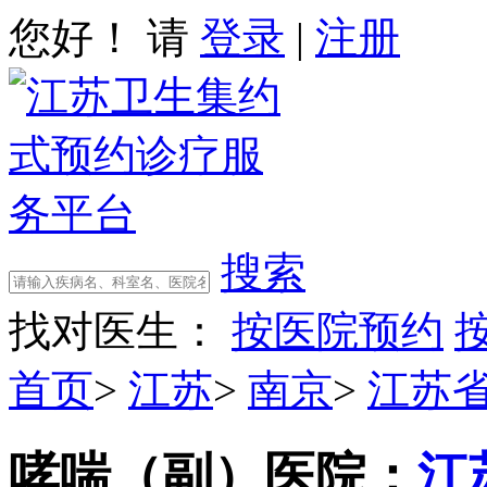
您好！ 请
登录
|
注册
搜索
找对医生：
按医院预约
首页
>
江苏
>
南京
>
江苏
哮喘（副）
医院：
江