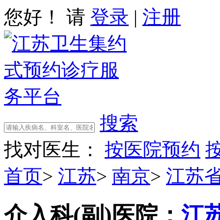
您好！ 请
登录
|
注册
搜索
找对医生：
按医院预约
首页
>
江苏
>
南京
>
江苏
介入科(副)
医院：
江