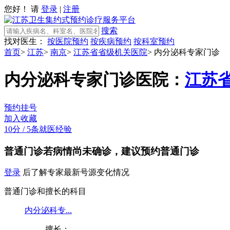
您好！ 请
登录
|
注册
搜索
找对医生：
按医院预约
按疾病预约
按科室预约
首页
>
江苏
>
南京
>
江苏省省级机关医院
>
内分泌科专家门诊
内分泌科专家门诊
医院：
江苏
预约挂号
加入收藏
10分
/
5条就医经验
普通门诊
若病情尚未确诊，建议预约普通门诊
登录
后了解专家最新号源变化情况
普通门诊和擅长的科目
内分泌科专...
擅长：