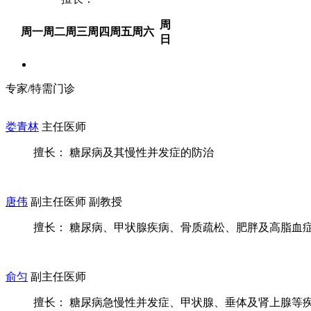
周
周一
周二
周三
周四
周五
周六
日
专家/特需门诊
娄青林
主任医师
擅长： 糖尿病及其慢性并发症的防治
唐伟
副主任医师 副教授
擅长： 糖尿病、甲状腺疾病、骨质疏松、肥胖及高脂血症、
俞匀
副主任医师
擅长： 糖尿病急慢性并发症、甲状腺、垂体及肾上腺等疾病