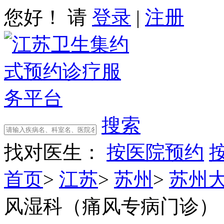
您好！ 请
登录
|
注册
搜索
找对医生：
按医院预约
首页
>
江苏
>
苏州
>
苏州
风湿科（痛风专病门诊）