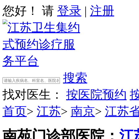
您好！ 请
登录
|
注册
搜索
找对医生：
按医院预约
首页
>
江苏
>
南京
>
江苏
南苑门诊部
医院：
江