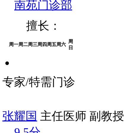
南苑门诊部
擅长：
周
周一
周二
周三
周四
周五
周六
日
专家/特需门诊
张耀国
主任医师 副教授
9.5分