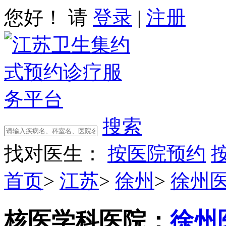
您好！ 请
登录
|
注册
搜索
找对医生：
按医院预约
首页
>
江苏
>
徐州
>
徐州
核医学科
医院：
徐州