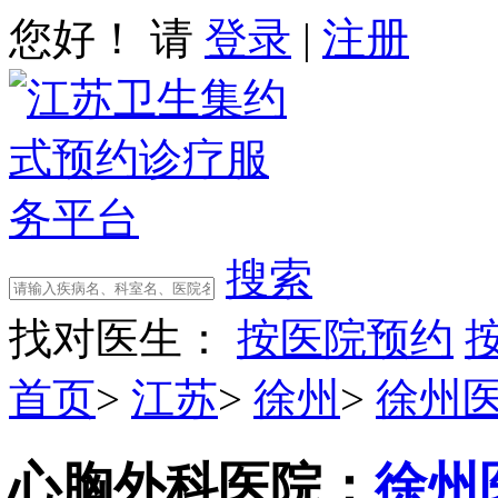
您好！ 请
登录
|
注册
搜索
找对医生：
按医院预约
首页
>
江苏
>
徐州
>
徐州
心胸外科
医院：
徐州