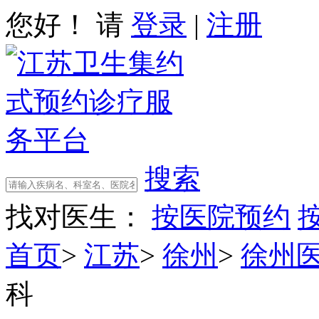
您好！ 请
登录
|
注册
搜索
找对医生：
按医院预约
首页
>
江苏
>
徐州
>
徐州
科