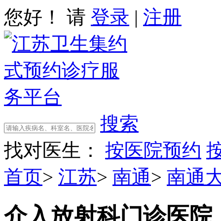
您好！ 请
登录
|
注册
搜索
找对医生：
按医院预约
首页
>
江苏
>
南通
>
南通
介入放射科门诊
医院