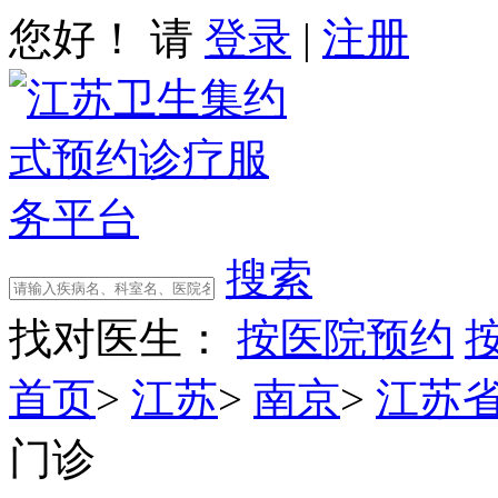
您好！ 请
登录
|
注册
搜索
找对医生：
按医院预约
首页
>
江苏
>
南京
>
江苏
门诊