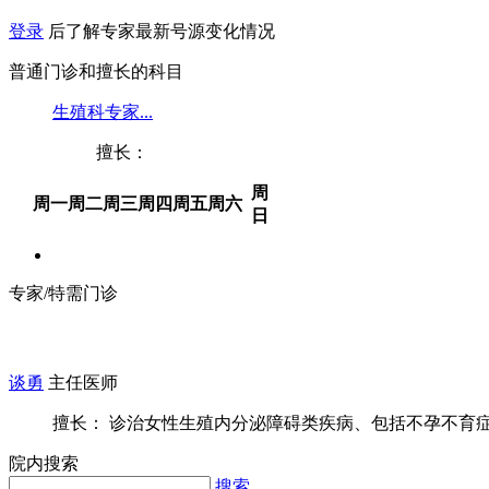
登录
后了解专家最新号源变化情况
普通门诊和擅长的科目
生殖科专家...
擅长：
周
周一
周二
周三
周四
周五
周六
日
专家/特需门诊
谈勇
主任医师
擅长： 诊治女性生殖内分泌障碍类疾病、包括不孕不育症、
院内搜索
搜索