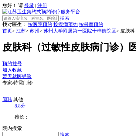
您好！ 请
登录
|
注册
搜索
找对医生：
按医院预约
按疾病预约
按科室预约
首页
>
江苏
>
苏州
>
苏州大学附属第一医院十梓街院区
>
皮肤科
皮肤科（过敏性皮肤病门诊）
预约挂号
加入收藏
暂无就医经验
专家/特需门诊
闵玮
其他
8.8分
擅长：
院内搜索
搜索