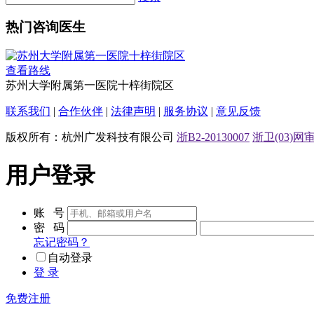
热门咨询医生
查看路线
苏州大学附属第一医院十梓街院区
联系我们
|
合作伙伴
|
法律声明
|
服务协议
|
意见反馈
版权所有：杭州广发科技有限公司
浙B2-20130007
浙卫(03)网审[
用户登录
账 号
密 码
忘记密码？
自动登录
登 录
免费注册