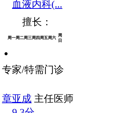
血液内科(...
擅长：
周
周一
周二
周三
周四
周五
周六
日
专家/特需门诊
章亚成
主任医师
9.3分