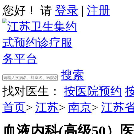
您好！ 请
登录
|
注册
搜索
找对医生：
按医院预约
首页
>
江苏
>
南京
>
江苏
血液内科(高级50）
医