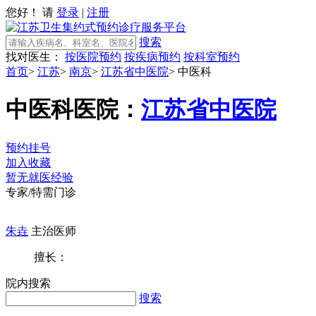
您好！ 请
登录
|
注册
搜索
找对医生：
按医院预约
按疾病预约
按科室预约
首页
>
江苏
>
南京
>
江苏省中医院
>
中医科
中医科
医院：
江苏省中医院
预约挂号
加入收藏
暂无就医经验
专家/特需门诊
朱垚
主治医师
擅长：
院内搜索
搜索