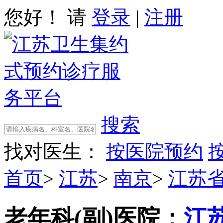
您好！ 请
登录
|
注册
搜索
找对医生：
按医院预约
首页
>
江苏
>
南京
>
江苏
老年科(副)
医院：
江