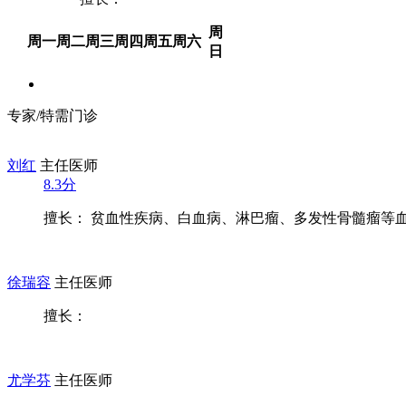
周
周一
周二
周三
周四
周五
周六
日
专家/特需门诊
刘红
主任医师
8.3分
擅长： 贫血性疾病、白血病、淋巴瘤、多发性骨髓瘤等血液
徐瑞容
主任医师
擅长：
尤学芬
主任医师