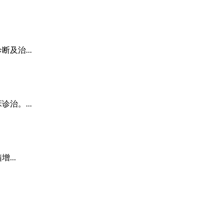
及治...
治。...
...