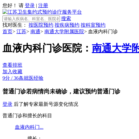
您好！ 请
登录
|
注册
搜索
找对医生：
按医院预约
按疾病预约
按科室预约
首页
>
江苏
>
南通
>
南通大学附属医院
>
血液内科门诊
血液内科门诊
医院：
南通大学
查看排班
加入收藏
9分
/
36条就医经验
普通门诊
若病情尚未确诊，建议预约普通门诊
登录
后了解专家最新号源变化情况
普通门诊和擅长的科目
血液内科门...
擅长：