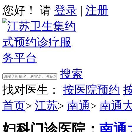
您好！ 请
登录
|
注册
搜索
找对医生：
按医院预约
首页
>
江苏
>
南通
>
南通
妇科门诊
医院：
南通