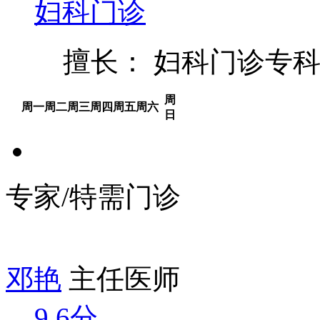
妇科门诊
擅长： 妇科门诊专
周
周一
周二
周三
周四
周五
周六
日
专家/特需门诊
邓艳
主任医师
9.6分