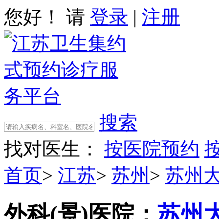
您好！ 请
登录
|
注册
搜索
找对医生：
按医院预约
首页
>
江苏
>
苏州
>
苏州
外科(景)
医院：
苏州