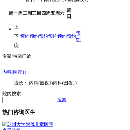
周
周一
周二
周三
周四
周五
周六
日
上
预
下
预约
预约
预约
预约
预约
预约
约
晚
专家/特需门诊
内科(园夜1)
擅长： 内科(园夜1)内科(园夜1)
院内搜索
搜索
热门咨询医生