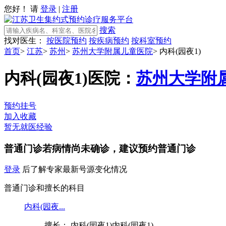
您好！ 请
登录
|
注册
搜索
找对医生：
按医院预约
按疾病预约
按科室预约
首页
>
江苏
>
苏州
>
苏州大学附属儿童医院
>
内科(园夜1)
内科(园夜1)
医院：
苏州大学附
预约挂号
加入收藏
暂无就医经验
普通门诊
若病情尚未确诊，建议预约普通门诊
登录
后了解专家最新号源变化情况
普通门诊和擅长的科目
内科(园夜...
擅长： 内科(园夜1)内科(园夜1)