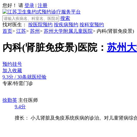
您好！ 请
登录
|
注册
搜索
找对医生：
按医院预约
按疾病预约
按科室预约
首页
>
江苏
>
苏州
>
苏州大学附属儿童医院
>
内科(肾脏免疫景)
内科(肾脏免疫景)
医院：
苏州大
预约挂号
加入收藏
9.3分
/
30条就医经验
专家/特需门诊
徐勤英
主任医师
9.4分
擅长： 小儿肾脏及免疫系统疾病的诊治。对儿童肾病综合症