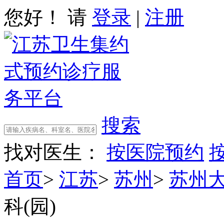
您好！ 请
登录
|
注册
搜索
找对医生：
按医院预约
首页
>
江苏
>
苏州
>
苏州
科(园)