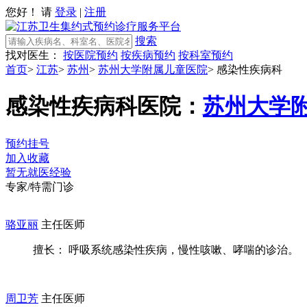
您好！ 请
登录
|
注册
搜索
找对医生：
按医院预约
按疾病预约
按科室预约
首页
>
江苏
>
苏州
>
苏州大学附属儿童医院
>
感染性疾病科
感染性疾病科
医院：
苏州大学
预约挂号
加入收藏
暂无就医经验
专家/特需门诊
骆亚丽
主任医师
擅长： 呼吸系统感染性疾病，慢性咳嗽、哮喘的诊治。
周卫芳
主任医师