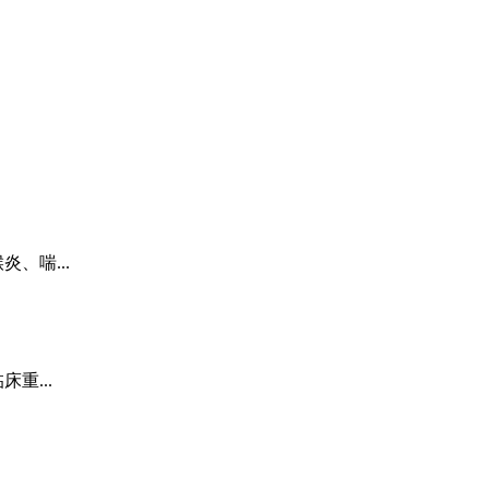
、喘...
重...