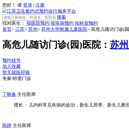
您好！ 请
登录
|
注册
搜索
找对医生：
按医院预约
按疾病预约
按科室预约
首页
>
江苏
>
苏州
>
苏州大学附属儿童医院
>
高危儿随访门诊(园
高危儿随访门诊(园)
医院：
苏州
预约挂号
加入收藏
暂无就医经验
专家/特需门诊
丁晓春
主任医师
擅长： 儿内科常见疾病的诊治，新生儿营养、新生儿黄疸及
陈静
主任医师