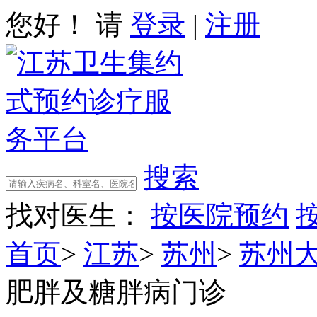
您好！ 请
登录
|
注册
搜索
找对医生：
按医院预约
首页
>
江苏
>
苏州
>
苏州
肥胖及糖胖病门诊