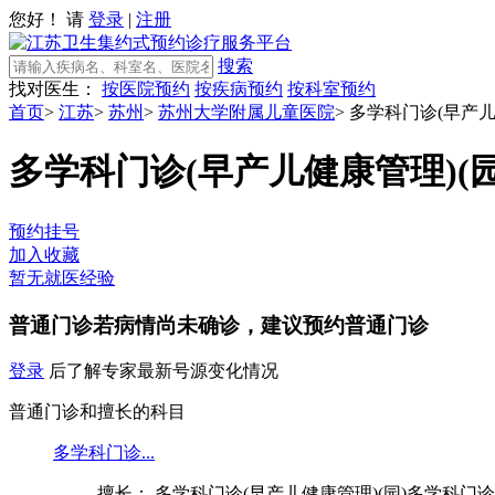
您好！ 请
登录
|
注册
搜索
找对医生：
按医院预约
按疾病预约
按科室预约
首页
>
江苏
>
苏州
>
苏州大学附属儿童医院
>
多学科门诊(早产儿
多学科门诊(早产儿健康管理)(园
预约挂号
加入收藏
暂无就医经验
普通门诊
若病情尚未确诊，建议预约普通门诊
登录
后了解专家最新号源变化情况
普通门诊和擅长的科目
多学科门诊...
擅长： 多学科门诊(早产儿健康管理)(园)多学科门诊(早