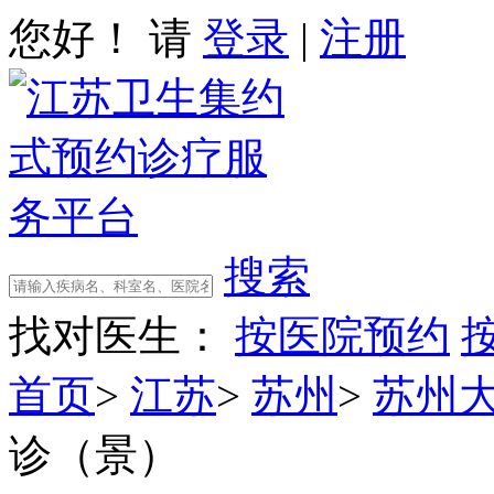
您好！ 请
登录
|
注册
搜索
找对医生：
按医院预约
首页
>
江苏
>
苏州
>
苏州
诊（景）