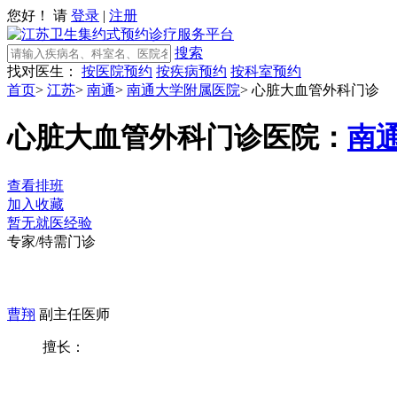
您好！ 请
登录
|
注册
搜索
找对医生：
按医院预约
按疾病预约
按科室预约
首页
>
江苏
>
南通
>
南通大学附属医院
>
心脏大血管外科门诊
心脏大血管外科门诊
医院：
南
查看排班
加入收藏
暂无就医经验
专家/特需门诊
曹翔
副主任医师
擅长：