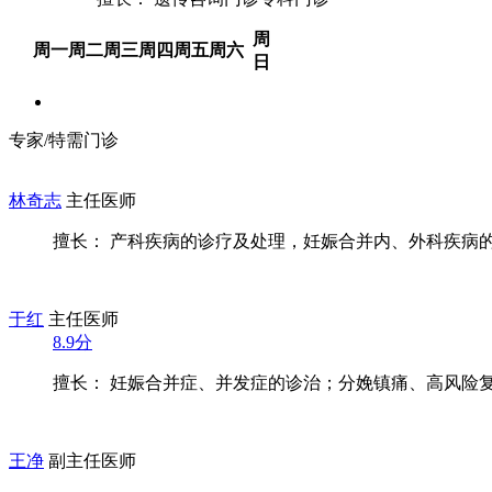
周
周一
周二
周三
周四
周五
周六
日
专家/特需门诊
林奇志
主任医师
擅长： 产科疾病的诊疗及处理，妊娠合并内、外科疾病的诊
于红
主任医师
8.9分
擅长： 妊娠合并症、并发症的诊治；分娩镇痛、高风险复杂
王净
副主任医师