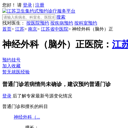
您好！ 请
登录
|
注册
搜索
找对医生：
按医院预约
按疾病预约
按科室预约
首页
>
江苏
>
南京
>
江苏省中医院
>
神经外科（脑外）正
神经外科（脑外）正
医院：
江
预约挂号
加入收藏
暂无就医经验
普通门诊
若病情尚未确诊，建议预约普通门诊
登录
后了解专家最新号源变化情况
普通门诊和擅长的科目
神经外科（...
擅长：